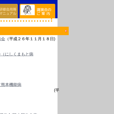
修会
（平成２６年１１月１８日)
会（にしくまもと病
（熊本機能病
平