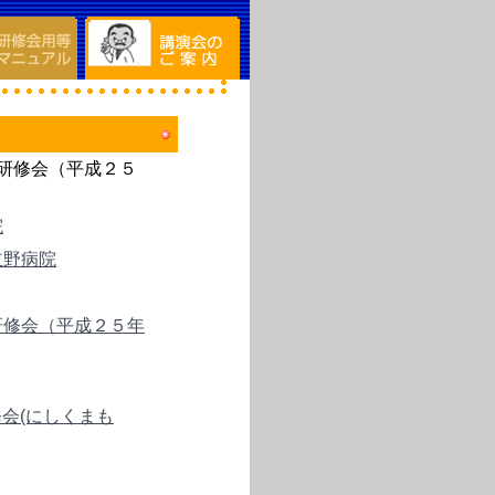
研修会（平成２５
院
立野病院
研修会（平成２５年
会(にしくまも