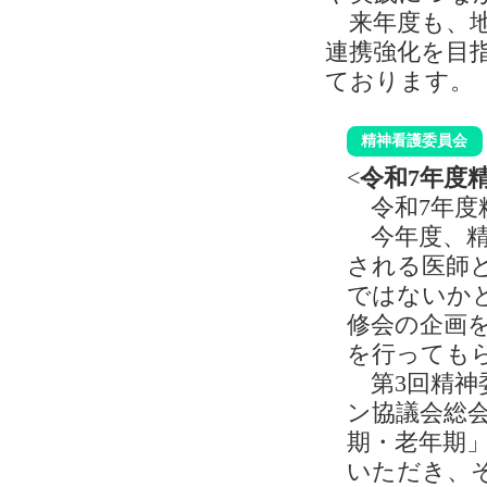
来年度も、地
連携強化を目
ております。
精神看護委員会
<
令和7年度
令和7年度精
今年度、精
される医師
ではないか
修会の企画
を行っても
第3回精神委
ン協議会総
期・老年期
いただき、