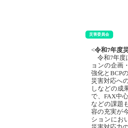
災害委員会
<
令和7年度
令和7年度
ョンの企画
強化とBC
災害対応へ
しなどの成
で、FAX中
などの課題
容の充実が
ションにお
災害対応力