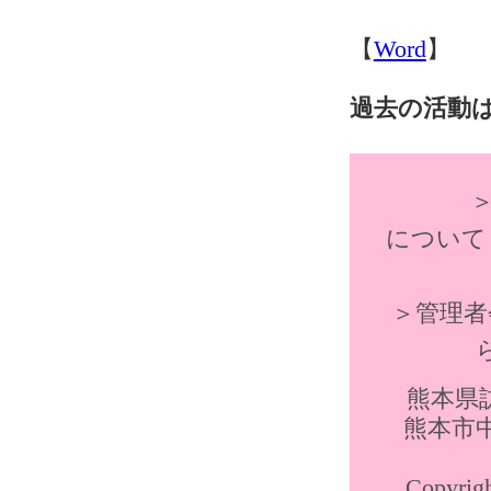
【
Word
】
過去の活動
＞
について
＞管理者
熊本県訪
熊本市中
Copyr