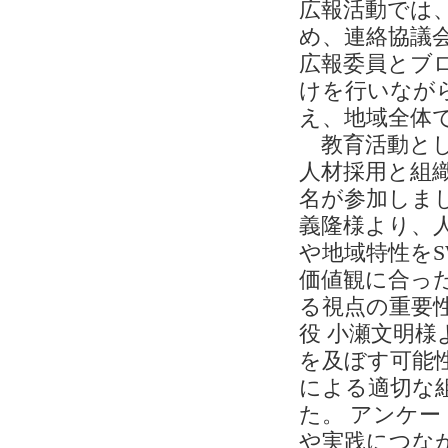
広報活動では
め、連絡協議
広報委員とブ
けを行いなが
え、地域全体
教育活動として
人材採用と組
名が参加しまし
義隆様より、
や地域特性をS
価値観に合っ
る視点の重要性
役 小瀬文明
を及ぼす可能
による適切な
た。 アンケ
や実践につな