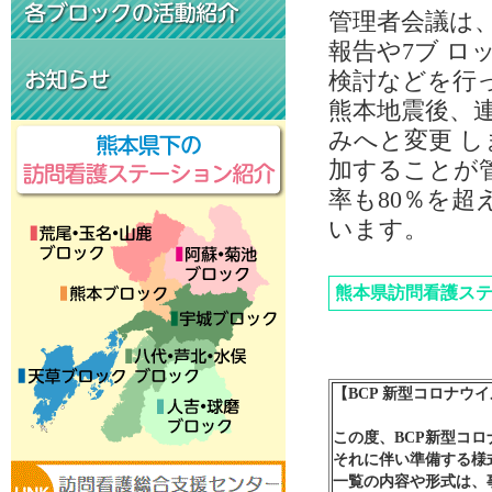
管理者会議は、
報告や7ブ 
検討などを行
熊本地震後、
みへと変更 
加することが
率も80％を
います。
熊本県訪問看護ス
【
BCP 新型コロナウ
この度、BCP新型コ
それに伴い準備する様
一覧の内容や形式は、