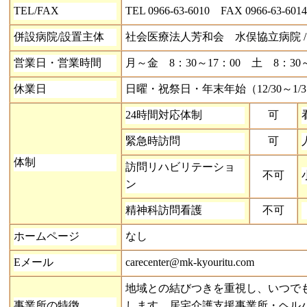
TEL/FAX
TEL 0966-63-6010
FAX 0966-63-601
併設病院/設置主体
社会医療法人芳和会 水俣協立病院
営業日・営業時間
月～金 8：30～17：00 土 8：30～
休業日
日曜・祝祭日・年末年始（12/30～1/
24
時間対応体制
可
緊急時訪問
可
体制
訪問リハビリテーショ
不可
ン
精神科訪問看護
不可
ホームページ
なし
E
メール
carecenter@mk-kyouritu.com
地域との結びつきを重視し、いつで
事業所の特徴
します。居宅介護支援事業所・ヘル