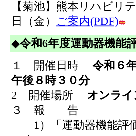
【菊池】熊本リハビリテー
日（金）
ご案内(PDF)
◆
令和6年度運動器機能
１ 開催日時
令和６
午後８時３０分
2 開催場所
オンライン
３ 報 告
1）「運動器機能評価